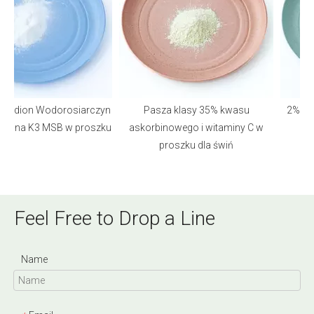
nadion Wodorosiarczyn
Pasza klasy 35% kwasu
2% 98%
mina K3 MSB w proszku
askorbinowego i witaminy C w
p
proszku dla świń
Feel Free to Drop a Line
Name