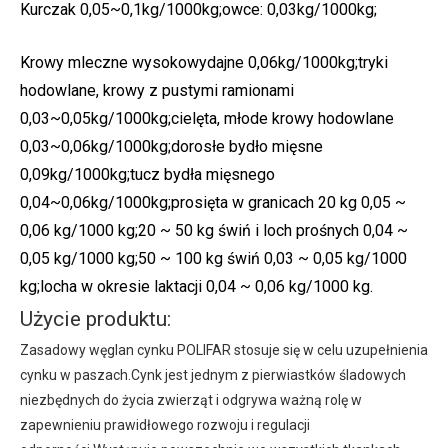
Kurczak 0,05~0,1kg/1000kg;owce: 0,03kg/1000kg;
Krowy mleczne wysokowydajne 0,06kg/1000kg;tryki
hodowlane, krowy z pustymi ramionami
0,03~0,05kg/1000kg;cielęta, młode krowy hodowlane
0,03~0,06kg/1000kg;dorosłe bydło mięsne
0,09kg/1000kg;tucz bydła mięsnego
0,04~0,06kg/1000kg;prosięta w granicach 20 kg 0,05 ~
0,06 kg/1000 kg;20 ~ 50 kg świń i loch prośnych 0,04 ~
0,05 kg/1000 kg;50 ~ 100 kg świń 0,03 ~ 0,05 kg/1000
kg;locha w okresie laktacji 0,04 ~ 0,06 kg/1000 kg.
Użycie produktu:
Zasadowy węglan cynku POLIFAR stosuje się w celu uzupełnienia
cynku w paszach.Cynk jest jednym z pierwiastków śladowych
niezbędnych do życia zwierząt i odgrywa ważną rolę w
zapewnieniu prawidłowego rozwoju i regulacji