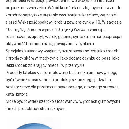
odporności.Występuje powszechnie we wszystkich tkankach
organizmu zwierzęcia. Wśród komórek niezbędnych do wzrostu
komórek najwyższe stężenie występuje w kościach, wątrobie i
sierści.Większość ssaków i drobiu zawiera cynk w 10. W zakresie
100 mg/kg, średnia wynosi 30 mg/kg.Wzrost zwierząt,
rozmnażanie, apetyt, wzrok, gojenie, synteza, immunosupresja i
aktywność hormonalna są powiązane z cynkiem.
Specjalny zasadowy węglan cynku stosowany jest jako środek
chroniący skórę w medycynie, jako dodatek cynku do pasz, jako
lekki środek zbierający miecz i w przemyśle.
Produkty lateksowe, formułowany balsam kalaminowy, mogą
być również stosowane do produkcji sztucznego jedwabiu,
odsiarczaczy dla przemysłu nawozowego, głównego surowca
katalizatora.
Może być również szeroko stosowany w wyrobach gumowych i
innych produktach chemicznych.