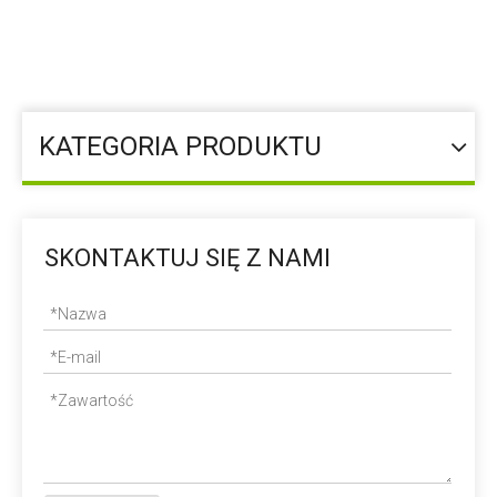
bieżąca lokalizacja:
Dom
»
Dodatek paszowy
»
Mikroelement
»
Węglan cynku
KATEGORIA PRODUKTU
SKONTAKTUJ SIĘ Z NAMI