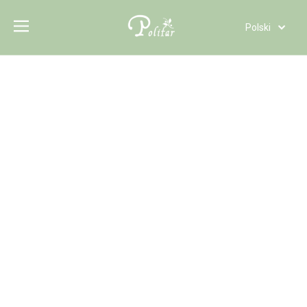
Polski
Türk dili
Tiếng Việt
Italiano
Deutsch
Português
Español
Pусский
Français
العربية
English
Węglan cynku