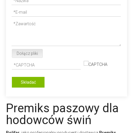
Dołącz pliki
Składać
Premiks paszowy dla
hodowców świń
Polifar.
jako profesjonalny producent i dostawca
Premiks