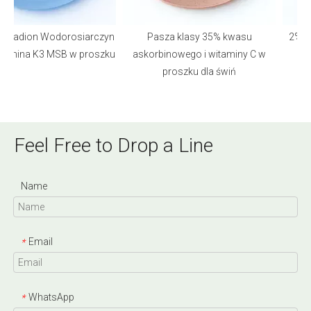
enadion Wodorosiarczyn
Pasza klasy 35% kwasu
2% 98
tamina K3 MSB w proszku
askorbinowego i witaminy C w
proszku dla świń
Feel Free to Drop a Line
Name
Email
*
WhatsApp
*