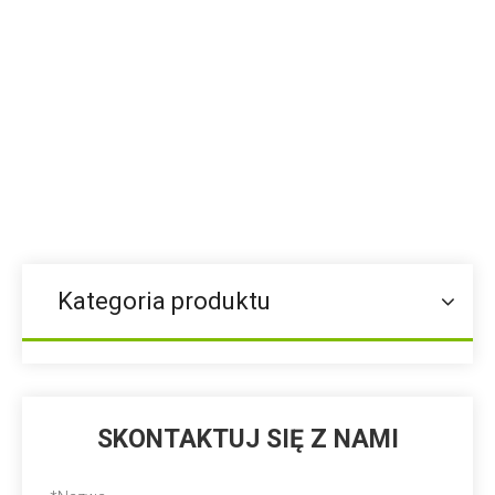
Premiks paszowy dla hodowców
świń
bieżąca lokalizacja:
Dom
»
Produkty
»
Premiks paszowy dla
hodowców świń
Kategoria produktu
SKONTAKTUJ SIĘ Z NAMI