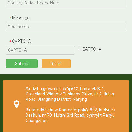
Message
*
CAPTCHA
*
Submit
Reset
Siedziba główna: pokój 612, budynek B-1,
Greenland Window Business Plaza, nr 2 Jinlan
Road, Jiangning District, Nanjing
Biuro oddziału w Kantonie: pokój 802, budynek
Deshun, nr 70, Huizhi 3rd Road, dystrykt Panyu,
Guangzhou